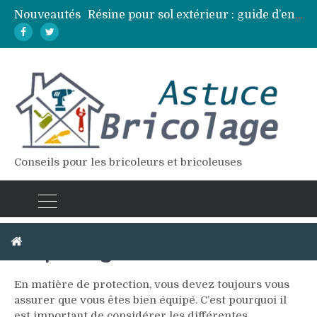
Nouveautés
Résine pour sol extérieur : guide d’entretien et réparation des fissures
Lames de terrasse : top des essences de bois les plus résistantes
Pose d’une dalle béton : 7 erreurs à éviter pour un résultat durable
Vidange fosse septique : quand et comment la faire soi-même en sécurité
Élagage : calendrier et techniques selon chaque espèce d’arbre
Conseils pour les bricoleurs et bricoleuses
Se protéger
En matière de protection, vous devez toujours vous
assurer que vous êtes bien équipé. C’est pourquoi il
est important de considérer les différentes