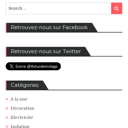
publications
Search
Search
for:
Retrouvez-nous sur Facebook
Retrouvez-nous sur Twitter
Catégories
À la une
Décoration
Électricité
Isolation