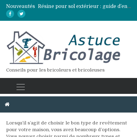
Nouveautés
Résine pour sol extérieur : guide d’entretien et réparation des fissures
Lames de terrasse : top des essences de bois les plus résistantes
Pose d’une dalle béton : 7 erreurs à éviter pour un résultat durable
Vidange fosse septique : quand et comment la faire soi-même en sécurité
Élagage : calendrier et techniques selon chaque espèce d’arbre
Conseils pour les bricoleurs et bricoleuses
Revêtement
Lorsqu’il s’agit de choisir le bon type de revêtement
pour votre maison, vous avez beaucoup d’options.
Vous pouvez choisir parmi de nombreux types et