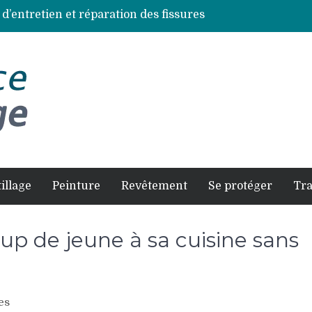
 d’entretien et réparation des fissures
ces de bois les plus résistantes
s à éviter pour un résultat durable
et comment la faire soi-même en sécurité
es selon chaque espèce d’arbre
illage
Peinture
Revêtement
Se protéger
Tr
 de jeune à sa cuisine sans
es