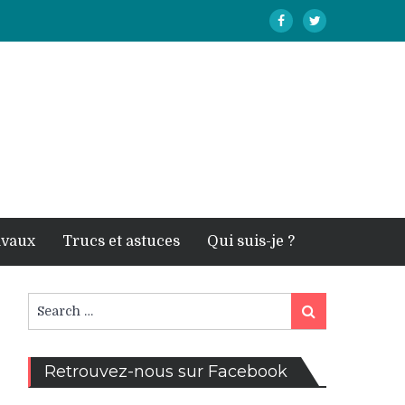
avaux
Trucs et astuces
Qui suis-je ?
Search
Search
for:
Retrouvez-nous sur Facebook