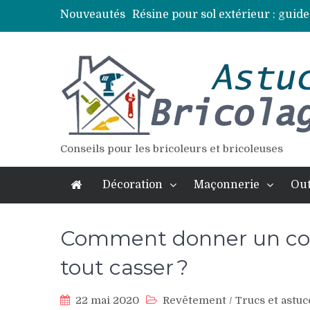
Nouveautés
Résine pour sol extérieur : guide
Lames de terrasse : top des essen
Pose d’une dalle béton : 7 erreur
Vidange fosse septique : quand 
Élagage : calendrier et techniqu
Conseils pour les bricoleurs et bricoleuses
Décoration
Maçonnerie
Out
Comment donner un coup
tout casser ?
22 mai 2020
Revêtement
/
Trucs et astuc