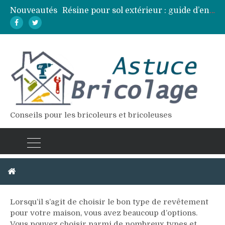
Nouveautés
Résine pour sol extérieur : guide d’entretien et réparation des fissures
Lames de terrasse : top des essences de bois les plus résistantes
Pose d’une dalle béton : 7 erreurs à éviter pour un résultat durable
Vidange fosse septique : quand et comment la faire soi-même en sécurité
Élagage : calendrier et techniques selon chaque espèce d’arbre
Conseils pour les bricoleurs et bricoleuses
Revêtement
Lorsqu’il s’agit de choisir le bon type de revêtement
pour votre maison, vous avez beaucoup d’options.
Vous pouvez choisir parmi de nombreux types et