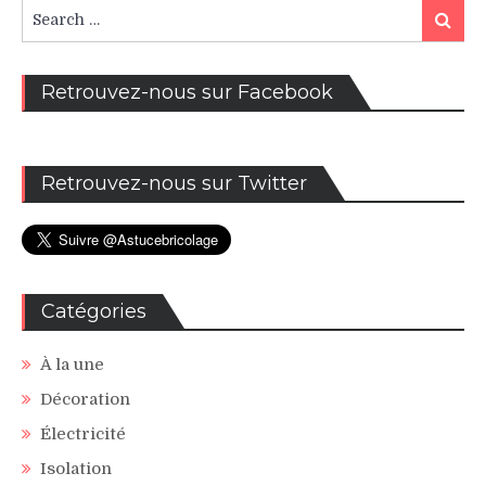
publications
Search
Search
for:
Retrouvez-nous sur Facebook
Retrouvez-nous sur Twitter
Catégories
À la une
Décoration
Électricité
Isolation