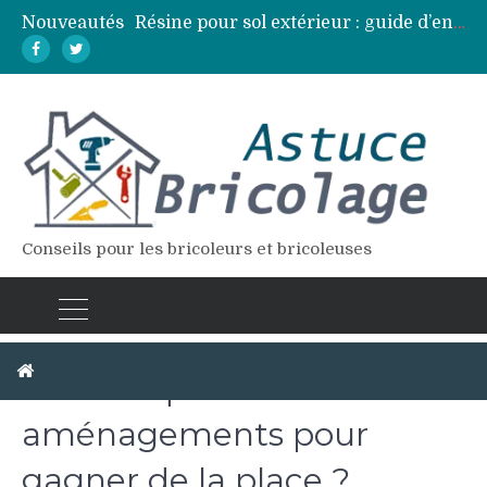
Nouveautés
Résine pour sol extérieur : guide d’entretien et réparation des fissures
Lames de terrasse : top des essences de bois les plus résistantes
Pose d’une dalle béton : 7 erreurs à éviter pour un résultat durable
Vidange fosse septique : quand et comment la faire soi-même en sécurité
Élagage : calendrier et techniques selon chaque espèce d’arbre
Conseils pour les bricoleurs et bricoleuses
Studio : quels
aménagements pour
gagner de la place ?