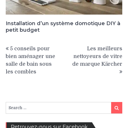
Installation d’un système domotique DIY à
petit budget
Navigation
5 conseils pour
Les meilleurs
de
bien aménager une
nettoyeurs de vitre
l’article
salle de bain sous
de marque Kärcher
les combles
Search
Search
for:
Retrouvez-nous sur Facebook