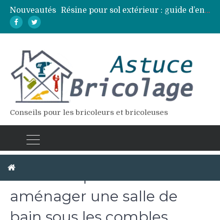
Nouveautés
Résine pour sol extérieur : guide d’entretien et réparation des fissures
Lames de terrasse : top des essences de bois les plus résistantes
Pose d’une dalle béton : 7 erreurs à éviter pour un résultat durable
Vidange fosse septique : quand et comment la faire soi-même en sécurité
Élagage : calendrier et techniques selon chaque espèce d’arbre
Conseils pour les bricoleurs et bricoleuses
5 conseils pour bien
aménager une salle de
bain sous les combles