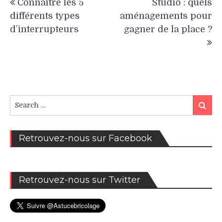
Connaître les 5
Studio : quels
de
différents types
aménagements pour
l’article
d’interrupteurs
gagner de la place ?
Search
Search
for:
Retrouvez-nous sur Facebook
Retrouvez-nous sur Twitter