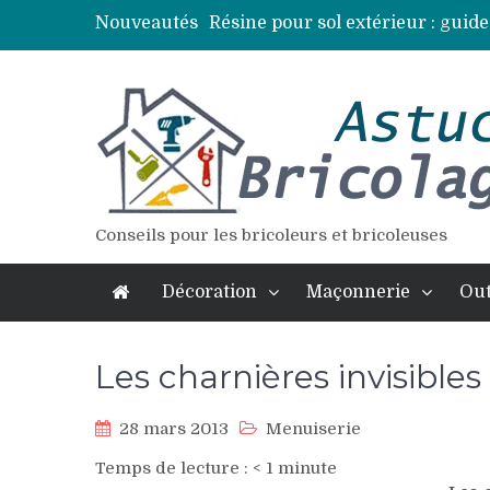
Nouveautés
Résine pour sol extérieur : guide
Lames de terrasse : top des essen
Pose d’une dalle béton : 7 erreur
Vidange fosse septique : quand 
Élagage : calendrier et techniqu
Conseils pour les bricoleurs et bricoleuses
Décoration
Maçonnerie
Out
Les charnières invisibles
28 mars 2013
Menuiserie
Temps de lecture :
< 1
minute