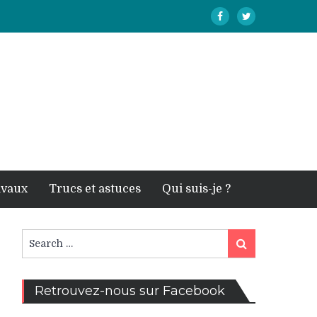
avaux
Trucs et astuces
Qui suis-je ?
Search
Search
for:
Retrouvez-nous sur Facebook