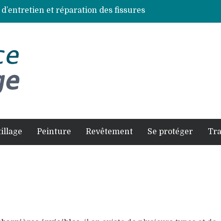
 d’entretien et réparation des fissures
ces de bois les plus résistantes
s à éviter pour un résultat durable
et comment la faire soi-même en sécurité
es selon chaque espèce d’arbre
illage
Peinture
Revêtement
Se protéger
Tr