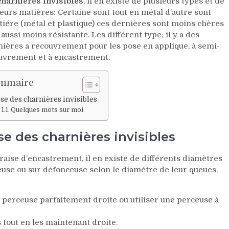
charnières invisibles
, il en existe de plusieurs types et de
eurs matières: Certaine sont tout en métal d’autre sont
iére (métal et plastique) ces dernières sont moins chères
aussi moins résistante. Les différent type; il y a des
nières a recouvrement pour les pose en applique, à semi-
uvrement et à encastrement.
mmaire
se des charnières invisibles
Quelques mots sur moi
e des charnières invisibles
 fraise d’encastrement, il en existe de différents diamètres
ceuse ou sur défonceuse selon le diamètre de leur queues.
 perceuse parfaitement droite ou utiliser une perceuse à
s tout en les maintenant droite.