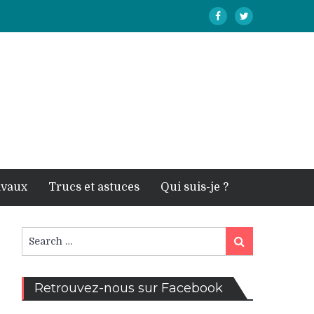
avaux
Trucs et astuces
Qui suis-je ?
Search
Search
for:
Retrouvez-nous sur Facebook