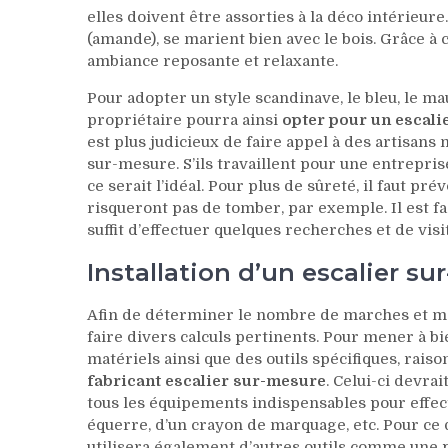
elles doivent être assorties à la déco intérieure
(amande), se marient bien avec le bois. Grâce à 
ambiance reposante et relaxante.
Pour adopter un style scandinave, le bleu, le mau
propriétaire pourra ainsi
opter pour un escali
est plus judicieux de faire appel à des artisans
sur-mesure. S’ils travaillent pour une entrepri
ce serait l’idéal. Pour plus de sûreté, il faut pré
risqueront pas de tomber, par exemple. Il est fac
suffit d’effectuer quelques recherches et de visi
Installation d’un escalier su
Afin de déterminer le nombre de marches et mesu
faire divers calculs pertinents. Pour mener à bi
matériels ainsi que des outils spécifiques, raiso
fabricant escalier sur-mesure
. Celui-ci devra
tous les équipements indispensables pour effectu
équerre, d’un crayon de marquage, etc. Pour ce qu
utilisera également d’autres outils comme une p