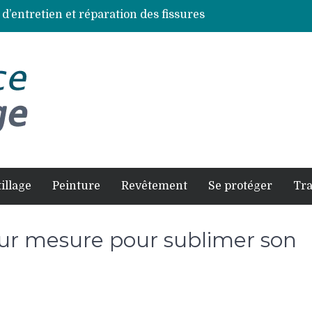
 d’entretien et réparation des fissures
ces de bois les plus résistantes
s à éviter pour un résultat durable
et comment la faire soi-même en sécurité
es selon chaque espèce d’arbre
illage
Peinture
Revêtement
Se protéger
Tr
sur mesure pour sublimer son