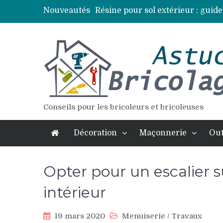
Résine pour sol extérieur : guide
Nouveautés
Lames de terrasse : top des essen
Pose d’une dalle béton : 7 erreur
Vidange fosse septique : quand 
Élagage : calendrier et techniqu
Conseils pour les bricoleurs et bricoleuses
Décoration
Maçonnerie
Out
Opter pour un escalier 
intérieur
19 mars 2020
Menuiserie
/
Travaux