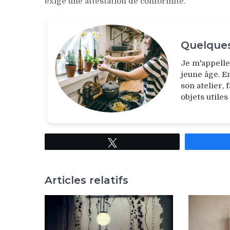
exige une attestation de conformité.
Quelques
Je m'appell
jeune âge. E
son atelier,
objets utiles
Tweetez
Articles relatifs