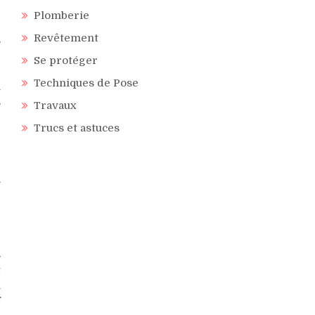
Plomberie
Revêtement
s
e
Se protéger
r
Techniques de Pose
n
s
Travaux
r
Trucs et astuces
e
e
r
.
s
t
n
f