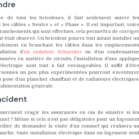
ndre
ée de tous les bricoleurs, il faut seulement suivre le
s câbles « Neutre » et « Phase ». Il est important, voir
branchements qui sont effectués, cela permettra de corrige
était observé. Un bricoleur pourra tout autant installer u
implement en branchant les câbles dans les emplacement
llation d’
un onduleur Schneider
ou d’un condensateu
sées en matière de circuits, l’installation d’une appliqu
trique sont tout à fait envisageables. Il suffit d’êtr
rsonnes un peu plus expérimentées pourront s’aventure
pose d’un plancher chauffant et de radiateurs électriques
’alimentation générale.
ncident
urraient réagir les assurances en cas de sinistre si le
onnel ? Même si cela n’est pas obligatoire pour un logemen
iller de demander la visite d’un consuel qui réalisera u
vanche, toute installation électrique dans un logement neu