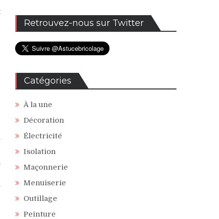
s
t
Retrouvez-nous sur Twitter
Catégories
À la une
Décoration
Électricité
t
e
Isolation
.
Maçonnerie
e
Menuiserie
.
e
Outillage
Peinture