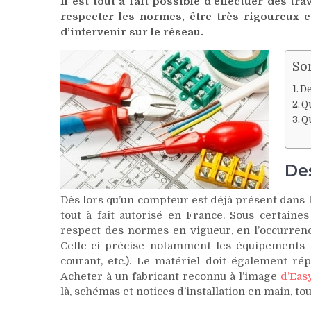
Il est tout à fait possible d’effectuer des tr
respecter les normes, être très rigoureux e
d’intervenir sur le réseau.
So
De
Q
Qu
De
Dès lors qu’un compteur est déjà présent dans l
tout à fait autorisé en France. Sous certaine
respect des normes en vigueur, en l’occurrenc
Celle-ci précise notamment les équipements
courant, etc.). Le matériel doit également r
Acheter à un fabricant reconnu à l’image
d’Eas
là, schémas et notices d’installation en main, to