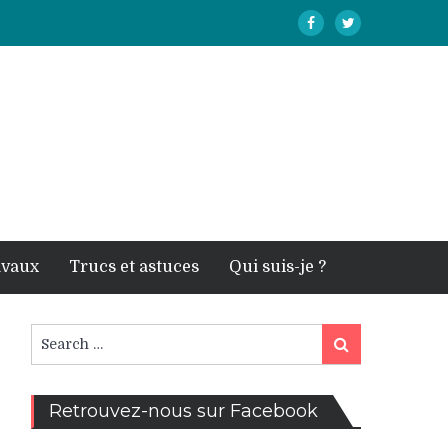
avaux
Trucs et astuces
Qui suis-je ?
Search
Search
for:
Retrouvez-nous sur Facebook