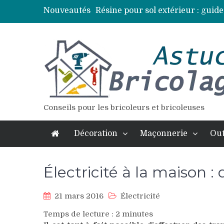
Nouveautés
Résine pour sol extérieur : guide
Lames de terrasse : top des essen
Pose d’une dalle béton : 7 erreur
Vidange fosse septique : quand 
Élagage : calendrier et techniqu
Conseils pour les bricoleurs et bricoleuses
Décoration
Maçonnerie
Out
Électricité à la maison 
21 mars 2016
Électricité
Temps de lecture :
2
minutes