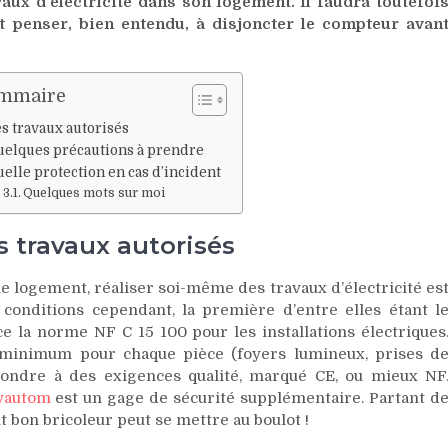
avaux d’électricité dans son logement. Il faudra toutefoi
t penser, bien entendu, à disjoncter le compteur avan
mmaire
s travaux autorisés
uelques précautions à prendre
elle protection en cas d’incident
Quelques mots sur moi
s travaux autorisés
e logement, réaliser soi-même des travaux d’électricité es
s conditions cependant, la première d’entre elles étant l
e la norme NF C 15 100 pour les installations électriques
 minimum pour chaque pièce (foyers lumineux, prises d
épondre à des exigences qualité, marqué CE, ou mieux NF
yautom
est un gage de sécurité supplémentaire. Partant d
ut bon bricoleur peut se mettre au boulot !