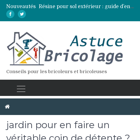
Nouveautés
Résine pour sol extérieur : guide d’entretien et réparation des fissures
Lames de terrasse : top des essences de bois les plus résistantes
Pose d’une dalle béton : 7 erreurs à éviter pour un résultat durable
Vidange fosse septique : quand et comment la faire soi-même en sécurité
Élagage : calendrier et techniques selon chaque espèce d’arbre
Conseils pour les bricoleurs et bricoleuses
Comment décorer son
jardin pour en faire un
véritable coin de détente ?