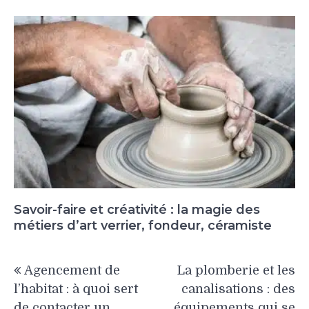
Savoir-faire et créativité : la magie des
métiers d’art verrier, fondeur, céramiste
Navigation
Agencement de
La plomberie et les
de
l’habitat : à quoi sert
canalisations : des
l’article
de contacter un
équipements qui se