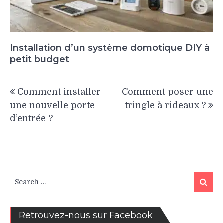
Installation d’un système domotique DIY à
petit budget
Navigation
Comment installer
Comment poser une
de
une nouvelle porte
tringle à rideaux ?
l’article
d’entrée ?
Search
Search
for:
Retrouvez-nous sur Facebook