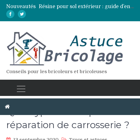
Nouveautés
Résine pour sol extérieur : guide d’entretien et réparation des fissures
Lames de terrasse : top des essences de bois les plus résistantes
Pose d’une dalle béton : 7 erreurs à éviter pour un résultat durable
Vidange fosse septique : quand et comment la faire soi-même en sécurité
Élagage : calendrier et techniques selon chaque espèce d’arbre
Conseils pour les bricoleurs et bricoleuses
Quel type de tôle pour la
réparation de carrosserie ?
13 septembre 2020
Trucs et astuces