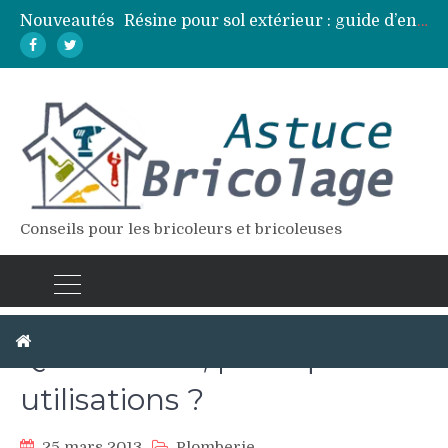
Nouveautés
Résine pour sol extérieur : guide d’entretien et réparation des fissures
Lames de terrasse : top des essences de bois les plus résistantes
Pose d’une dalle béton : 7 erreurs à éviter pour un résultat durable
Vidange fosse septique : quand et comment la faire soi-même en sécurité
Élagage : calendrier et techniques selon chaque espèce d’arbre
Conseils pour les bricoleurs et bricoleuses
Quel mastic, pour quelles
utilisations ?
25 mars 2013
Plomberie