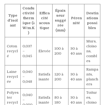
Condu
Épais
ctivité
Effica
Destin
Type
seur
therm
cité
Péren
ations
d’isol
suggé
ique (λ
acous
nité
possi
ant
rée
W/m.K
tique
bles
(mm)
)
Murs,
Coton
0,037
cloiso
100 à
30 à
recycl
–
Élevée
ns,
200
40 ans
é
0,045
combl
es
Rampa
Laine
0,040
Satisfa
120 à
30 à
nts,
recycl
–
isante
200
40 ans
planch
ée
0,048
ers
Polyes
Toitur
0,040
ter
Satisfa
80 à
30 à
es,
–
recycl
isante
180
40 ans
cloiso
0,050