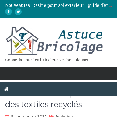
Nouveautés
Résine pour sol extérieur : guide d’entretien et réparation des fissures
Lames de terrasse : top des essences de bois les plus résistantes
Pose d’une dalle béton : 7 erreurs à éviter pour un résultat durable
Vidange fosse septique : quand et comment la faire soi-même en sécurité
Élagage : calendrier et techniques selon chaque espèce d’arbre
Conseils pour les bricoleurs et bricoleuses
Isolation thermique avec
des textiles recyclés
8 septembre 2025
Isolation