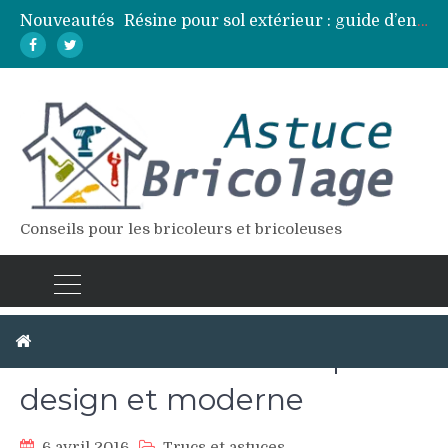
Nouveautés
Résine pour sol extérieur : guide d’entretien et réparation des fissures
Lames de terrasse : top des essences de bois les plus résistantes
Pose d’une dalle béton : 7 erreurs à éviter pour un résultat durable
Vidange fosse septique : quand et comment la faire soi-même en sécurité
Élagage : calendrier et techniques selon chaque espèce d’arbre
Conseils pour les bricoleurs et bricoleuses
Escalier intérieur : dispositif
design et moderne
6 avril 2016
Trucs et astuces