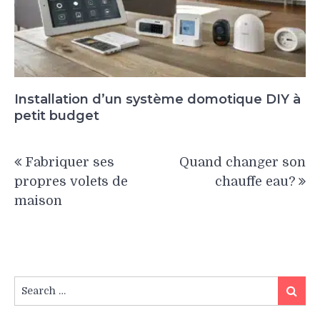
Installation d’un système domotique DIY à
petit budget
Navigation
Fabriquer ses
Quand changer son
de
propres volets de
chauffe eau?
l’article
maison
Search
Search
for: