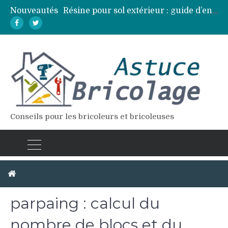
Nouveautés
Résine pour sol extérieur : guide d’entretien et réparation des fissures
Lames de terrasse : top des essences de bois les plus résistantes
Pose d’une dalle béton : 7 erreurs à éviter pour un résultat durable
Vidange fosse septique : quand et comment la faire soi-même en sécurité
Élagage : calendrier et techniques selon chaque espèce d’arbre
Conseils pour les bricoleurs et bricoleuses
Construire un mur en
parpaing : calcul du
nombre de blocs et du