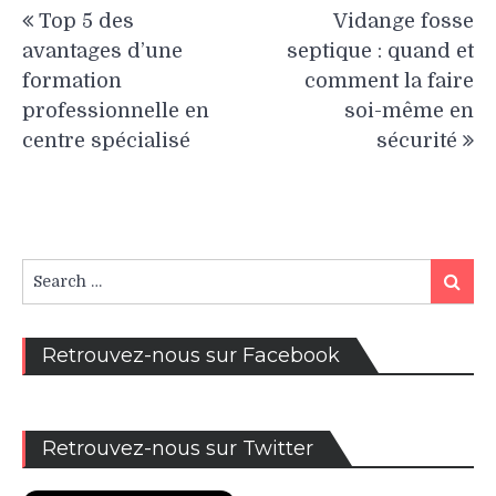
Navigation
Top 5 des
Vidange fosse
de
avantages d’une
septique : quand et
l’article
formation
comment la faire
professionnelle en
soi-même en
centre spécialisé
sécurité
Search
Search
for:
Retrouvez-nous sur Facebook
Retrouvez-nous sur Twitter