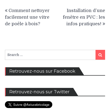
Navigation
Comment nettoyer
Installation d’une
de
facilement une vitre
fenêtre en PVC : les
l’article
de poêle à bois?
infos pratiques!
Search
Search
for:
Retrouvez-nous sur Facebook
Retrouvez-nous sur Twitter