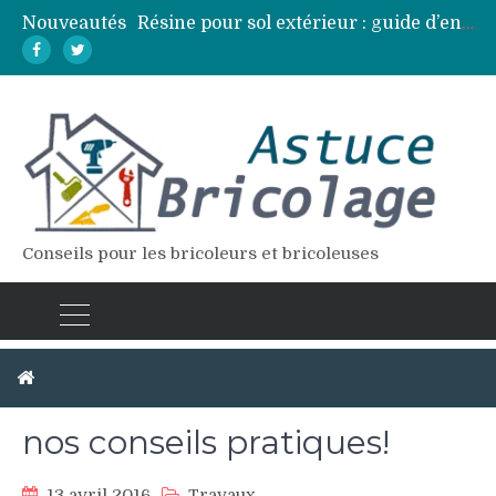
Nouveautés
Résine pour sol extérieur : guide d’entretien et réparation des fissures
Lames de terrasse : top des essences de bois les plus résistantes
Pose d’une dalle béton : 7 erreurs à éviter pour un résultat durable
Vidange fosse septique : quand et comment la faire soi-même en sécurité
Élagage : calendrier et techniques selon chaque espèce d’arbre
Conseils pour les bricoleurs et bricoleuses
Rénovation salle de bain :
nos conseils pratiques!
13 avril 2016
Travaux