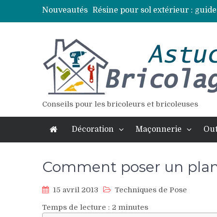
Nouveautés
Résine pour sol extérieur : guide
Lames de terrasse : top des essen
Pose d’une dalle béton : 7 erreur
Vidange fosse septique : quand 
Élagage : calendrier et techniqu
Conseils pour les bricoleurs et bricoleuses
Décoration
Maçonnerie
Out
Comment poser un plan 
15 avril 2013
Techniques de Pose
Temps de lecture :
2
minutes