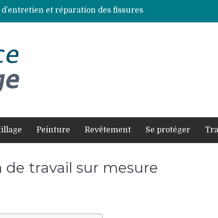
 d’entretien et réparation des fissures
ces de bois les plus résistantes
s à éviter pour un résultat durable
et comment la faire soi-même en sécurité
es selon chaque espèce d’arbre
illage
Peinture
Revêtement
Se protéger
Tr
de travail sur mesure