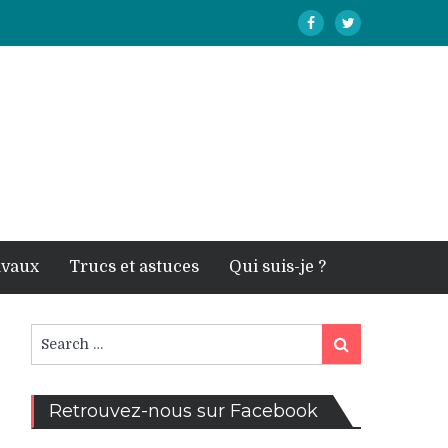
avaux
Trucs et astuces
Qui suis-je ?
Search
Search
for:
Retrouvez-nous sur Facebook