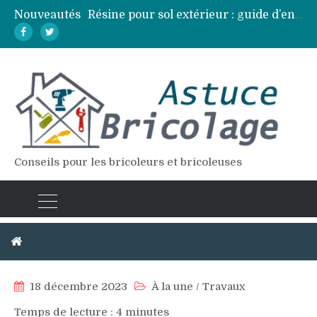
Nouveautés
Résine pour sol extérieur : guide d’entretien et réparation des fissures
Lames de terrasse : top des essences de bois les plus résistantes
Pose d’une dalle béton : 7 erreurs à éviter pour un résultat durable
Vidange fosse septique : quand et comment la faire soi-même en sécurité
Élagage : calendrier et techniques selon chaque espèce d’arbre
Conseils pour les bricoleurs et bricoleuses
Comment isoler un mur ?
18 décembre 2023
À la une
/
Travaux
Temps de lecture :
4
minutes