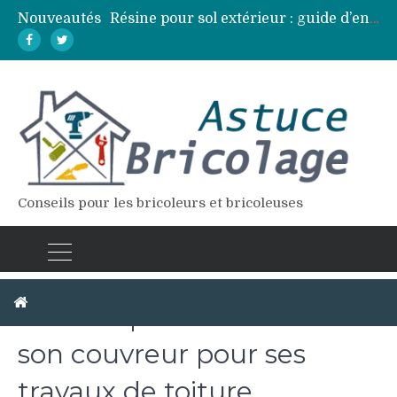
Nouveautés
Résine pour sol extérieur : guide d’entretien et réparation des fissures
Lames de terrasse : top des essences de bois les plus résistantes
Pose d’une dalle béton : 7 erreurs à éviter pour un résultat durable
Vidange fosse septique : quand et comment la faire soi-même en sécurité
Élagage : calendrier et techniques selon chaque espèce d’arbre
Conseils pour les bricoleurs et bricoleuses
Astuces pour mieux choisir
son couvreur pour ses
travaux de toiture