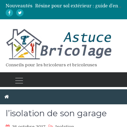
Nouveautés
Résine pour sol extérieur : guide d’entretien et réparation des fissures
Lames de terrasse : top des essences de bois les plus résistantes
Pose d’une dalle béton : 7 erreurs à éviter pour un résultat durable
Vidange fosse septique : quand et comment la faire soi-même en sécurité
Élagage : calendrier et techniques selon chaque espèce d’arbre
Conseils pour les bricoleurs et bricoleuses
Procéder soi-même à
l’isolation de son garage
26 octobre 2017
Isolation