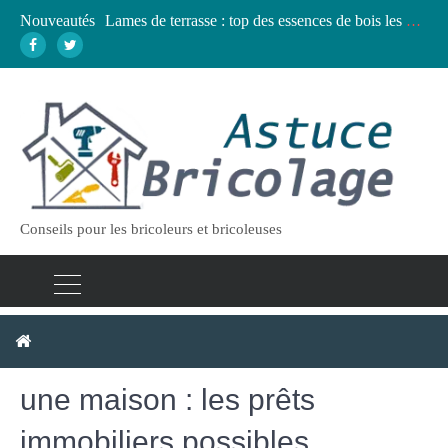
Nouveautés
Lames de terrasse : top des essences de bois les plus résistantes
Pose d’une dalle béton : 7 erreurs à éviter pour un résultat durable
Vidange fosse septique : quand et comment la faire soi-même en sécurité
Élagage : calendrier et techniques selon chaque espèce d’arbre
Conseils pour les bricoleurs et bricoleuses
Financer des travaux dans
une maison : les prêts
immobiliers possibles