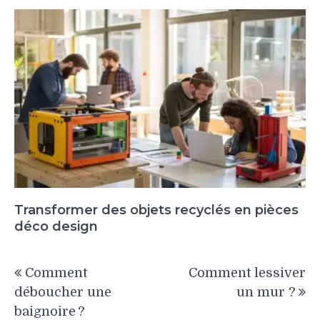
Transformer des objets recyclés en pièces
déco design
Navigation
Comment
Comment lessiver
de
déboucher une
un mur ?
l’article
baignoire ?