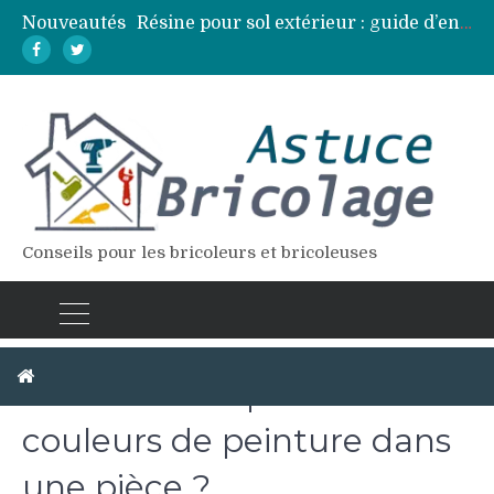
Nouveautés
Résine pour sol extérieur : guide d’entretien et réparation des fissures
Lames de terrasse : top des essences de bois les plus résistantes
Pose d’une dalle béton : 7 erreurs à éviter pour un résultat durable
Vidange fosse septique : quand et comment la faire soi-même en sécurité
Élagage : calendrier et techniques selon chaque espèce d’arbre
Conseils pour les bricoleurs et bricoleuses
Comment disposer les
couleurs de peinture dans
une pièce ?