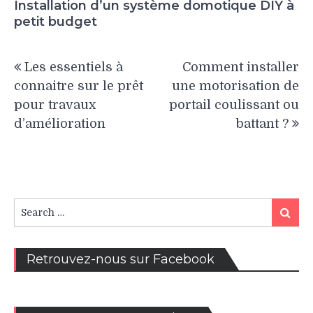
Installation d’un système domotique DIY à
petit budget
Navigation
Les essentiels à
Comment installer
de
connaitre sur le prêt
une motorisation de
l’article
pour travaux
portail coulissant ou
d’amélioration
battant ?
Search
Search
for:
Retrouvez-nous sur Facebook