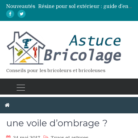
Nouveautés
Résine pour sol extérieur : guide d’entretien et réparation des fissures
Lames de terrasse : top des essences de bois les plus résistantes
Pose d’une dalle béton : 7 erreurs à éviter pour un résultat durable
Vidange fosse septique : quand et comment la faire soi-même en sécurité
Élagage : calendrier et techniques selon chaque espèce d’arbre
Conseils pour les bricoleurs et bricoleuses
Comment bien installer
une voile d’ombrage ?
24 mai 2017
Trucs et astuces